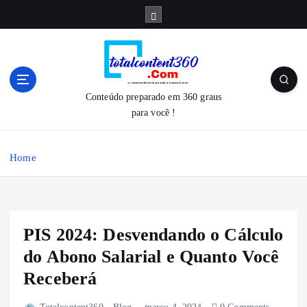
S
k
i
p
t
o
Conteúdo preparado em 360 graus
c
para você !
o
n
t
Home
e
n
t
PIS 2024: Desvendando o Cálculo
do Abono Salarial e Quanto Você
Receberá