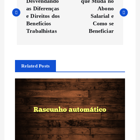
a
Desvendando
que Muda no
as Diferenças
Abono
v
e Direitos dos
Salarial e
Benefícios
Como se
e
Trabalhistas
Beneficiar
g
a
Related Posts
ç
ã
o
d